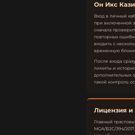
Он Икс Кази
Вход в личный каб
при включенной з
сначала проверьт
повторных ошибка
входить с нескол
временную блоки
После входа сразу
лимиты и история
дополнительных з
такой контроль о
Лицензия и
Главный трастовый
MGA/B2C/394/2017