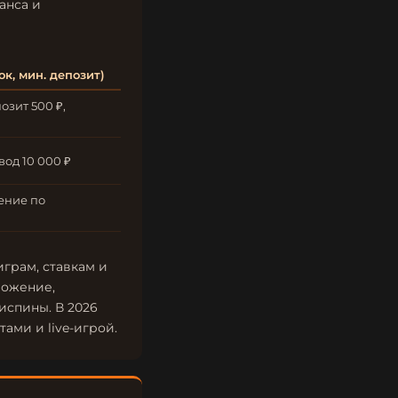
анса и
ок, мин. депозит)
озит 500 ₽,
вод 10 000 ₽
ение по
играм, ставкам и
ложение,
испины. В 2026
ами и live-игрой.