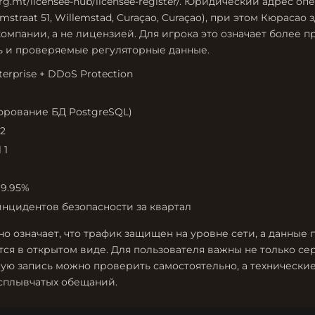
g.mt/licensee-hub/licensee-register/
. Юридический адрес опе
umstraat 51, Willemstad, Curaçao, Curaçao), при этом Кюрасао
омпании, а не лицензией. Для игрока это означает более 
ь и проверяемые регуляторные данные.
terprise + DDoS Protection
фрование БД PostgreSQL)
22
 1
99.95%
инцидентов безопасности за квартал
но означает, что трафик защищен на уровне сети, а данные
тся в открытом виде. Для пользователя важны не только се
рную запись можно проверить самостоятельно, а техническ
асплывчатых обещаний.