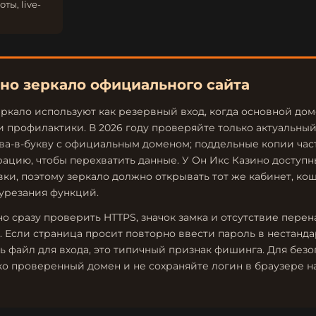
оты, live-
но зеркало официального сайта
еркало используют как резервный вход, когда основной дом
и профилактики. В 2026 году проверяйте только актуальный
а-в-букву с официальным доменом; поддельные копии час
ацию, чтобы перехватить данные. У Он Икс Казино доступны 
вки, поэтому зеркало должно открывать тот же кабинет, ко
урезания функций.
о сразу проверить HTTPS, значок замка и отсутствие пере
. Если страница просит повторно ввести пароль в нестанд
ь файл для входа, это типичный признак фишинга. Для безо
ко проверенный домен и не сохраняйте логин в браузере н