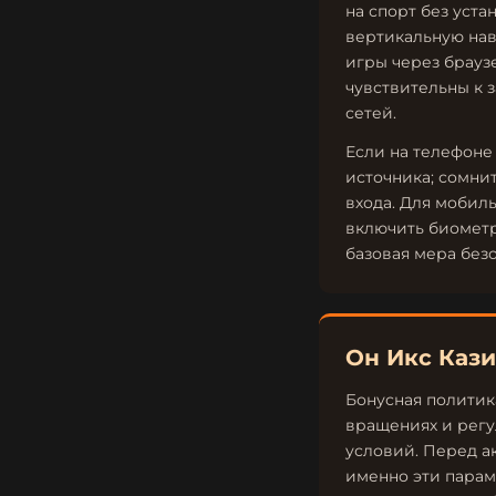
на спорт без уст
вертикальную нав
игры через брауз
чувствительны к 
сетей.
Если на телефоне
источника; сомни
входа. Для мобил
включить биометр
базовая мера безо
Он Икс Кази
Бонусная политик
вращениях и регу
условий. Перед а
именно эти парам