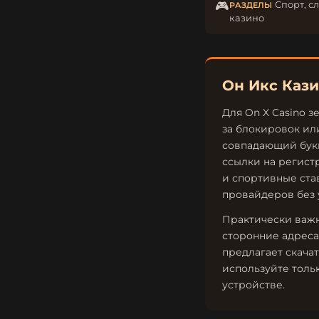
🎮
Спорт, сл
РАЗДЕЛЫ
казино
Он Икс Кази
Для On X Casino з
за блокировок ил
совпадающий букв
ссылки на регистр
и спортивные ста
провайдеров без 
Практически важн
сторонние адреса
предлагает скачат
используйте толь
устройстве.