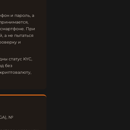
фон и пароль, а
принимается,
 смартфоне. При
 а не пытаться
роверку и
дны статус KYC,
од без
 криптовалюту,
GA), №