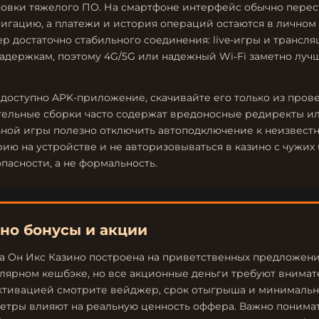
ановки тяжелого ПО. На смартфоне интерфейс обычно перес
игацию, а платежи и история операций остаются в личном 
ер достаточно стабильного соединения: live-игры и трансл
задержкам, поэтому 4G/5G или надежный Wi‑Fi заметно луч
 доступно APK-приложение, скачивайте его только из пров
тельные сборки часто содержат вредоносные редиректы ил
ьной игры полезно отключить автоподключение к неизвестн
ию на устройстве и не авторизовываться в казино с чужих 
пасности, а не формальность.
но бонусы и акции
а Он Икс Казино построена на приветственных предложени
лярном кешбэке, но все акционные деньги требуют внима
ктивацией смотрите вейджер, срок отыгрыша и минимальн
етры влияют на реальную ценность оффера. Важно понимать