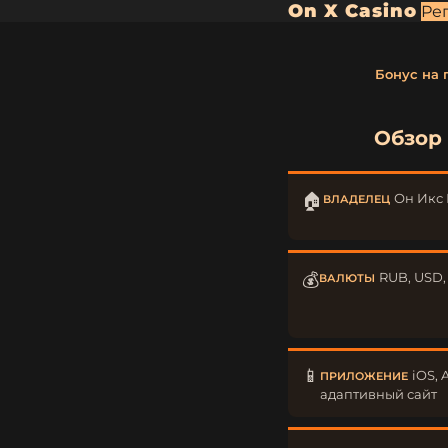
On X Casino
Ре
Бонус на 
Обзор 
🏠
Он Икс
ВЛАДЕЛЕЦ
💰
RUB, USD,
ВАЛЮТЫ
📱
iOS, 
ПРИЛОЖЕНИЕ
адаптивный сайт