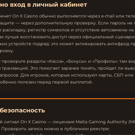
но вход в личный кабинет
инет On X Casino обычно выполняется через e-mail или теле
ащите — через дополнительную проверку. Если пароль не 
е раскладку, регистр символов и отсутствие автозамены на
х лучше восстановить доступ через официальный сценарий,
ьких устройств подряд: это может активировать антифрод-п
ровку.
 проверьте разделы «Касса», «Бонусы» и «Профиль»: там ви
 транзакций. Это помогает заранее понять, пройдет ли выв
апросов. Для игроков, которые используют карты, СБП или
собенно полезен перед первой выплатой.
 безопасность
 сигнал On X Casino — лицензия Malta Gaming Authority (M
. Проверить запись можно в публичном реестре: